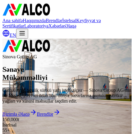
Ana səhifə
Haqqımızda
Brendlər
İstehsal
Keyfiyyət və
Sertifikatlar
Laboratoriya
Xəbərlər
Əlaqə
EN
Sinova Group AG
Sənaye
Mükəmməlliyi
Qafqazın ən böyük sürtkü yağı istehsalçısı — Sinova Group AG-nin
bir hissəsi, 2017-ci ildən bəri dünya bazarlarına premium sürtkü
yağları və xüsusi məhsullar təqdim edir.
Bizimlə Əlaqə
Brendlər
150,000t
İstehsal
55+