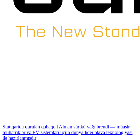
Stuttqartda qurulan qabaqcıl Alman sürtkü yağı brendi — müasir
mühərriklər və EV sistemləri üçün dünya lider əlavə texnologiyası
ilə hazırlanmışdır