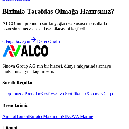
Bizimlə Tərəfdaş Olmağa Hazırsınız?
ALCO-nun premium sürtkü yağları və xüsusi məhsullarla
biznesinizi necə dəstəkləyə biləcəyini kəşf edin.
Əlaqə Saxlayın
Daha Ətraflı
Sinova Group AG-nin bir hissəsi, dünya miqyasında sənaye
mükəmməlliyini təqdim edir.
Sürətli Keçidlər
Haqqımızda
Brendlər
Keyfiyyət və Sertifikatlar
Xəbərlər
Əlaqə
Brendlərimiz
Aminol
Tomoil
Eurotec
Maximum
SINOVA Marine
Hüquqi