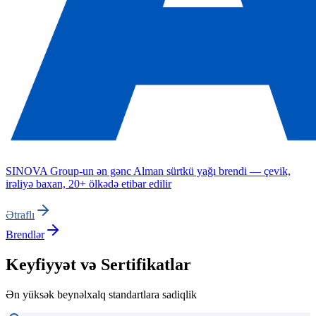
SINOVA Group-un ən gənc Alman sürtkü yağı brendi — çevik,
irəliyə baxan, 20+ ölkədə etibar edilir
Ətraflı
Brendlər
Keyfiyyət və Sertifikatlar
Ən yüksək beynəlxalq standartlara sadiqlik