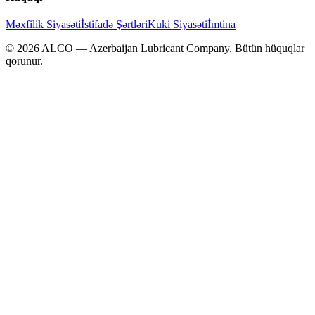
Məxfilik Siyasəti
İstifadə Şərtləri
Kuki Siyasəti
İmtina
©
2026
ALCO — Azerbaijan Lubricant Company
.
Bütün hüquqlar
qorunur.