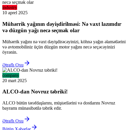
industry
10 aprel 2025
Mühərrik yağının dəyişdirilməsi: Nə vaxt lazımdır
və düzgün yağı necə seçmək olar
Mühərrik yağını nə vaxt dəyişdirəcəyinizi, köhnə yağın əlamətlərini
və avtomobiliniz üçün düzgün motor yağını necə seçəcəyinizi
öyrənin.
Ətraflı Oxu
company
20 mart 2025
ALCO-dan Novruz təbriki!
ALCO bütün tərəfdaşlarını, müştərilərini və dostlarını Novruz
bayramı münasibətilə təbrik edir.
Ətraflı Oxu
Bütün Xəbərlər