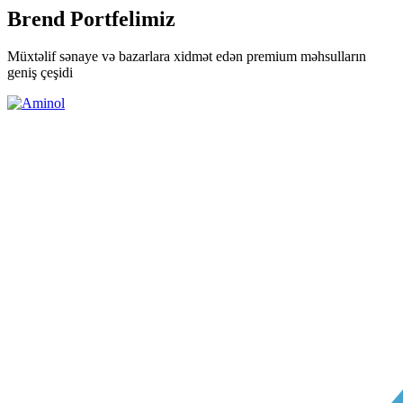
Brend Portfelimiz
Müxtəlif sənaye və bazarlara xidmət edən premium məhsulların
geniş çeşidi