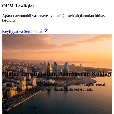
OEM Təsdiqləri
Aparıcı avtomobil və sənaye avadanlığı istehsalçılarından birbaşa
təsdiqlər
Keyfiyyət və Sertifikatlar
Qlobal Əməliyyatlar, Azərbaycan Kökləri
Bakıda yerləşən biz, sərhədləri aşan mükəmməlliyi təqdim etmək
üçün yerli təcrübəni beynəlxalq standartlarla birləşdiririk.
50+ Ölkə
150,000 mt İstehsal