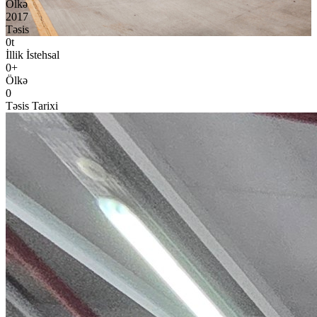
Ölkə
2017
Təsis
0
t
İllik İstehsal
0
+
Ölkə
0
Təsis Tarixi