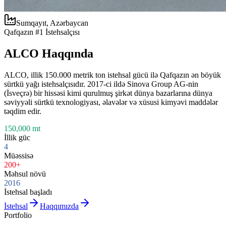
Sumqayıt, Azərbaycan
Qafqazın #1 İstehsalçısı
ALCO Haqqında
ALCO, illik 150.000 metrik ton istehsal gücü ilə Qafqazın ən böyük
sürtkü yağı istehsalçısıdır. 2017-ci ildə Sinova Group AG-nin
(İsveçrə) bir hissəsi kimi qurulmuş şirkət dünya bazarlarına dünya
səviyyəli sürtkü texnologiyası, əlavələr və xüsusi kimyəvi maddələr
təqdim edir.
150,000 mt
İllik güc
4
Müəssisə
200+
Məhsul növü
2016
İstehsal başladı
İstehsal
Haqqımızda
Portfolio