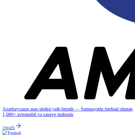
Azərbaycanın əsas sürtkü yağı brendi — Sumqayıtda istehsal olunan
1,000+ avtomobil və sənaye məhsulu
Ətraflı