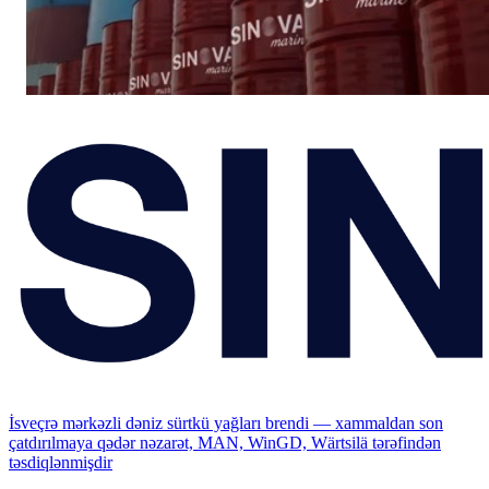
İsveçrə mərkəzli dəniz sürtkü yağları brendi — xammaldan son
çatdırılmaya qədər nəzarət, MAN, WinGD, Wärtsilä tərəfindən
təsdiqlənmişdir