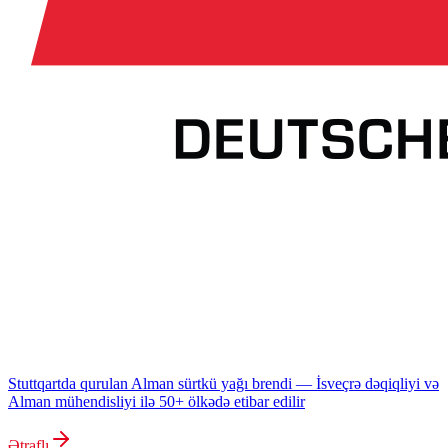
Stuttqartda qurulan Alman sürtkü yağı brendi — İsveçrə dəqiqliyi və
Alman mühendisliyi ilə 50+ ölkədə etibar edilir
Ətraflı