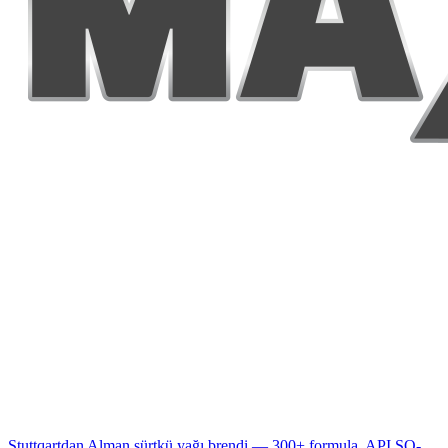
Stuttqartdan Alman sürtkü yağı brendi — 300+ formula, API SQ-